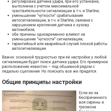
регулировка датчика удара, при его установке,
выполнена с учётом максимальной
чувствительности сигнализации в т.ч. и Starline;
уменьшение “чуткости” срабатывания
автосигнализации, в т.ч. и Starline, связана с
нарушением крепления датчика к кузову
автомобиля;
обе причины одновременно влияют на
уменьшение “чуткости” сигнализации;
гарантийный или аварийный случай плохой работы
автосигнализации.
Важно: основной трудностью при её настройке у любой
сигнализации будет поиск датчика удара. Его примерное
расположение известно – под обшивкой рядом с
педалью сцепления. Но поискать всё же придётся.
Общие принципы настройки
Если из-за
беспричинного
воя сирены и
трезвона