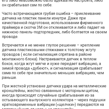
его либо невозможно было адекватно настроить, либо
он срабатывал сам по себе.
Часто встречающаяся грубая ошибка – приклеивание
датчика на пластик панели изнутри. Даже при
качественной подготовке, использовании фирменного
праймера и скотча 3M он отклеивается и либо падает на
нижнюю панель-подторпедник, либо болтается на своем
проводе.
Встречается и не менее глупое решение – крепление
датчика пластиковыми стяжками к толстому жгуту
проводов ( если сигнализация спрятана в районе
монтажного блока). Настраивается датчик в теплом
боксе, когда жгут мягче и хуже передает вибрацию, а
зимой провода «дубеют», и сигнализация срабатывает
сама по себе при значительно меньших вибрациях, чем
раньше.
При жесткой установке датчика удара на металлические
кронштейны, жестко связанные с моторным щитом,
иногда происходят случайные срабатывания из-за
остывающего выпускного коллектора – через подушки
кратковременные вибрации («щелчки») передаются на