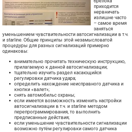
брелока
приходится
нервничать
излишне часто
– самое время
заняться
уменьшением чувствительности автосигнализации в т.ч.
и starline. Общие принципы этой незамысловатой
процедуры для разных сигнализаций примерно
одинаковы:
внимательно прочитать техническую инструкцию,
прилагаемую к данной автосигнализации;
тщательно изучить раздел касающийся
регулировки датчика удара;
определить нахождение неисправного датчика и
кнопки «валет»;
снять автомобильс охраны;
если имеется возможность изменить настройки
автосигнализации в т.ч. и starline методом
перепрограммирования, то выполнить
предписанные действия;
если уменьшение чувствительности сигнализации
возможно путём регулировки самого датчика