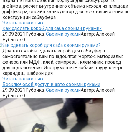
Варианты изготовления корпуса для сабвуфера 12
дюймов, расчёт внутреннего объёма исходя из площади
диффузора, онлайн калькулятор для всех вычислений по
конструкции сабвуфера.
Читать полностью
Как сделать короб для саба своими руками?
29.09.2021
Рубрика:
Своими руками
Автор:
Алексей
Рубанов
0
Для того, чтобы сделать короб для сабвуфера
самостоятельно вам понадобятся: Чертеж; Материалы:
фанера или МДФ, клей, саморезы, клеммник, провод
для подключения; Инструменты - лобзик, шуруповерт,
карандаш, шаблон для
Читать полностью
Бесключевой доступ в авто своими руками
29.09.2021
Рубрика:
Своими руками
Автор:
Алексей
Рубанов
0