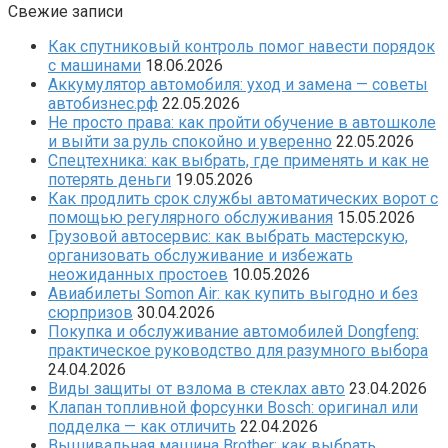
Свежие записи
Как спутниковый контроль помог навести порядок
с машинами
18.06.2026
Аккумулятор автомобиля: уход и замена — советы
автобизнес.рф
22.05.2026
Не просто права: как пройти обучение в автошколе
и выйти за руль спокойно и уверенно
22.05.2026
Спецтехника: как выбрать, где применять и как не
потерять деньги
19.05.2026
Как продлить срок службы автоматических ворот с
помощью регулярного обслуживания
15.05.2026
Грузовой автосервис: как выбрать мастерскую,
организовать обслуживание и избежать
неожиданных простоев
10.05.2026
Авиабилеты Somon Air: как купить выгодно и без
сюрпризов
30.04.2026
Покупка и обслуживание автомобилей Dongfeng:
практическое руководство для разумного выбора
24.04.2026
Виды защиты от взлома в стеклах авто
23.04.2026
Клапан топливной форсунки Bosch: оригинал или
подделка — как отличить
22.04.2026
Вышивальная машина Brother: как выбрать,