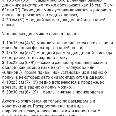
3. 16,5 см (6,5″) — самый распространенный размер
динамиков (которые также обозначают как 16 см, 17 см,
6” или 7”). Такие динамики устанавливаются в дверях, а
иногда встречаются и в задних полках;
4. 20 см (8″) — редкий размер для дверей или задней
полки.
У овальных динамиков свои стандарты:
1. 10х15 см (4х6″) модели устанавливаются в кик-панели
или в боковых фиксаторах задней полки;
2. 13х18 см (5х7″) — редкий размер для дверей, а иногда
их встраивают и в заднюю полку;
3. 15х23 см (6×9″) — самый распространенный размер
овалов (как их еще называют — «лопухов» или
«блинов»). Кроме привычной установки их в заднюю
полку, в некоторых авто они монтируются в дверях;
4. 18х25 см (7х10″) редко встречаются в продаже, но
врезать их в заднюю полку можно;
5. 20х30 см (8х12″) — овалы, снятые с производства.
Акустика отличается не только по размерам, а и
конструктивно. Распространены три вида:
широкополосная, коаксиальная и компонентная. У
каждого вида есть свои плюсы и минусы.