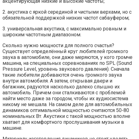
акцентирующая низкие и высокие частоты;
2. акустика с яркой серединой и чистыми верхами, но с
обязательной поддержкой низких частот сабвуфером;
3. универсальная акустика, с максимально ровным и
широким частотным диапазоном.
Сколько нужно мощности для полного счастья?
Существует определённый круг любителей громкого
звука в автомобиле, они даже меряются, у кого громче
машина, на специальных соревнованиях по SPL (Sound
Pressure Level, уровень звукового давления). Сначала
такие любители добиваются очень громкого звука
внутри автомобиля. А затем, открывая двери и
багажник, радуются насколько далеко слышно их
автомобиль. Причем они сталкиваются с проблемой
найти место даже за городом, чтобы их аудиосистема
никому не мешала. На самом деле для автомобильных
динамиков оптимальной мощностью считаются 50-80
номинальных Вт. Акустики с такой мощностью вполне
хватает для комфортного прослушивания музыки в
машине.
Материалу изготовления динамиков не стоит уделять