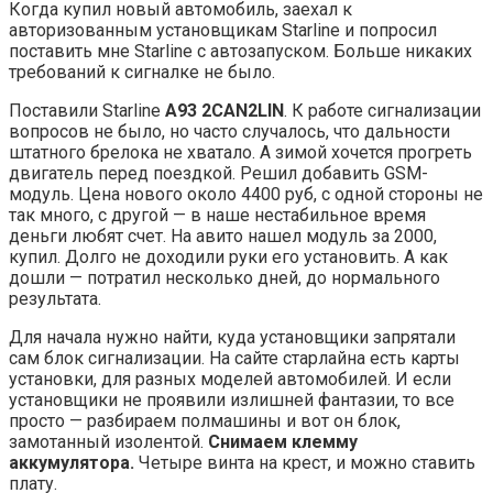
Когда купил новый автомобиль, заехал к
авторизованным установщикам Starline и попросил
поставить мне Starline с автозапуском. Больше никаких
требований к сигналке не было.
Поставили Starline
A93 2CAN2LIN
. К работе сигнализации
вопросов не было, но часто случалось, что дальности
штатного брелока не хватало. А зимой хочется прогреть
двигатель перед поездкой. Решил добавить GSM-
модуль. Цена нового около 4400 руб, с одной стороны не
так много, с другой — в наше нестабильное время
деньги любят счет. На авито нашел модуль за 2000,
купил. Долго не доходили руки его установить. А как
дошли — потратил несколько дней, до нормального
результата.
Для начала нужно найти, куда установщики запрятали
сам блок сигнализации. На сайте старлайна есть карты
установки, для разных моделей автомобилей. И если
установщики не проявили излишней фантазии, то все
просто — разбираем полмашины и вот он блок,
замотанный изолентой.
Снимаем клемму
аккумулятора.
Четыре винта на крест, и можно ставить
плату.