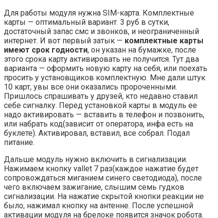
Для работы модуля нужна SIM-карта. Комплектные
карты — оптимальный вариант. 3 руб в сутки,
достаточный запас смс и звонков, и неограниченный
интернет. И вот первый затык —
комплектные карты
имеют срок годности
, он указан на бумажке, после
этого срока карту активировать не получится. Тут два
варианта — оформить новую карту на себя, или поехать
просить у установщиков комплектную. Мне дали штук
10 карт, увы все они оказались пророченными.
Пришлось спрашивать у друзей, кто недавно ставил
себе сигналку. Перед установкой карты в модуль ее
надо активировать — вставить в телефон и позвонить,
или набрать код(зависит от оператора, инфа есть на
буклете). Активировал, вставил, все собрал. Подал
питание.
Дальше модуль нужно включить в сигнализации.
Нажимаем кнопку vallet 7 раз(каждое нажатие будет
сопровождаться миганием синего светодиода), после
чего включаем зажигание, слышим семь гудков
сигнализации. На нажатие скрытой кнопки реакции не
было, нажимал кнопку на антенне. После успешной
активации модуля на брелоке появится значок робота.