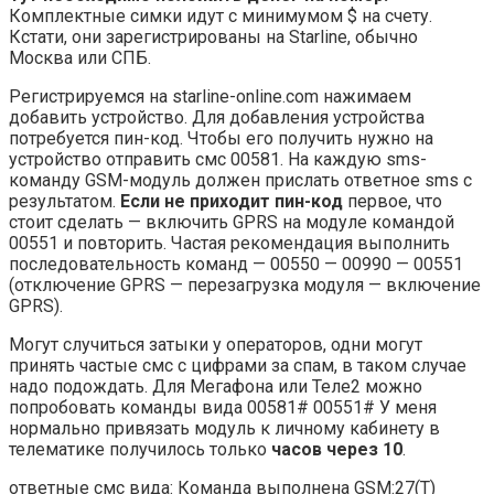
Комплектные симки идут с минимумом $ на счету.
Кстати, они зарегистрированы на Starline, обычно
Москва или СПБ.
Регистрируемся на starline-online.com нажимаем
добавить устройство. Для добавления устройства
потребуется пин-код. Чтобы его получить нужно на
устройство отправить смс 00581. На каждую sms-
команду GSM-модуль должен прислать ответное sms с
результатом.
Если не приходит пин-код
первое, что
стоит сделать — включить GPRS на модуле командой
00551 и повторить. Частая рекомендация выполнить
последовательность команд — 00550 — 00990 — 00551
(отключение GPRS — перезагрузка модуля — включение
GPRS).
Могут случиться затыки у операторов, одни могут
принять частые смс с цифрами за спам, в таком случае
надо подождать. Для Мегафона или Теле2 можно
попробовать команды вида 00581# 00551# У меня
нормально привязать модуль к личному кабинету в
телематике получилось только
часов через 10
.
ответные смс вида: Команда выполнена GSM:27(T)