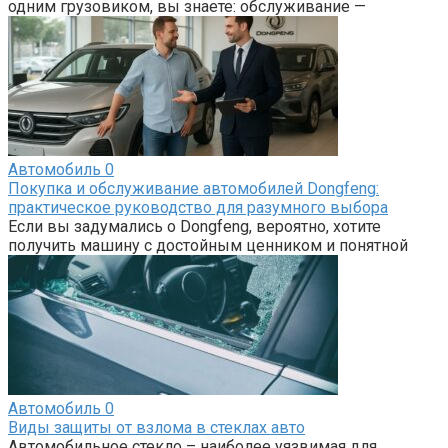
одним грузовиком, вы знаете: обслуживание —
Автомобиль
0
Покупка и обслуживание автомобилей Dongfeng:
практическое руководство для разумного выбора
Если вы задумались о Dongfeng, вероятно, хотите
получить машину с достойным ценником и понятной
Автомобиль
0
Виды защиты от взлома в стеклах авто
Автомобильное стекло – наиболее уязвимая для