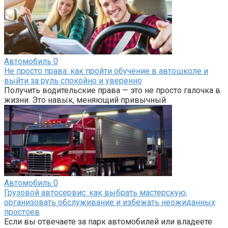
Автомобиль
0
Не просто права: как пройти обучение в автошколе и
выйти за руль спокойно и уверенно
Получить водительские права — это не просто галочка в
жизни. Это навык, меняющий привычный
Автомобиль
0
Грузовой автосервис: как выбрать мастерскую,
организовать обслуживание и избежать неожиданных
простоев
Если вы отвечаете за парк автомобилей или владеете