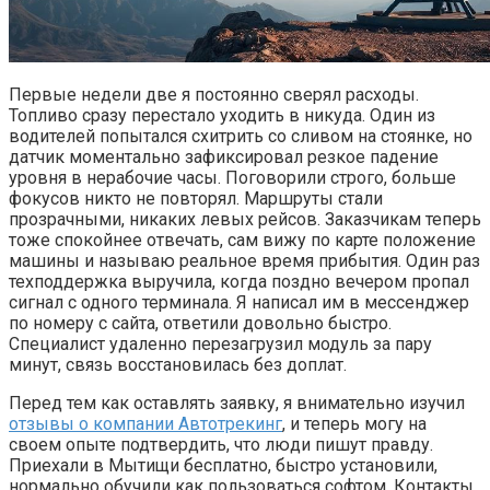
Первые недели две я постоянно сверял расходы.
Топливо сразу перестало уходить в никуда. Один из
водителей попытался схитрить со сливом на стоянке, но
датчик моментально зафиксировал резкое падение
уровня в нерабочие часы. Поговорили строго, больше
фокусов никто не повторял. Маршруты стали
прозрачными, никаких левых рейсов. Заказчикам теперь
тоже спокойнее отвечать, сам вижу по карте положение
машины и называю реальное время прибытия. Один раз
техподдержка выручила, когда поздно вечером пропал
сигнал с одного терминала. Я написал им в мессенджер
по номеру с сайта, ответили довольно быстро.
Специалист удаленно перезагрузил модуль за пару
минут, связь восстановилась без доплат.
Перед тем как оставлять заявку, я внимательно изучил
отзывы о компании Автотрекинг
, и теперь могу на
своем опыте подтвердить, что люди пишут правду.
Приехали в Мытищи бесплатно, быстро установили,
нормально обучили как пользоваться софтом. Контакты