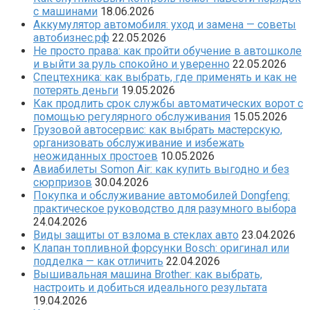
с машинами
18.06.2026
Аккумулятор автомобиля: уход и замена — советы
автобизнес.рф
22.05.2026
Не просто права: как пройти обучение в автошколе
и выйти за руль спокойно и уверенно
22.05.2026
Спецтехника: как выбрать, где применять и как не
потерять деньги
19.05.2026
Как продлить срок службы автоматических ворот с
помощью регулярного обслуживания
15.05.2026
Грузовой автосервис: как выбрать мастерскую,
организовать обслуживание и избежать
неожиданных простоев
10.05.2026
Авиабилеты Somon Air: как купить выгодно и без
сюрпризов
30.04.2026
Покупка и обслуживание автомобилей Dongfeng:
практическое руководство для разумного выбора
24.04.2026
Виды защиты от взлома в стеклах авто
23.04.2026
Клапан топливной форсунки Bosch: оригинал или
подделка — как отличить
22.04.2026
Вышивальная машина Brother: как выбрать,
настроить и добиться идеального результата
19.04.2026