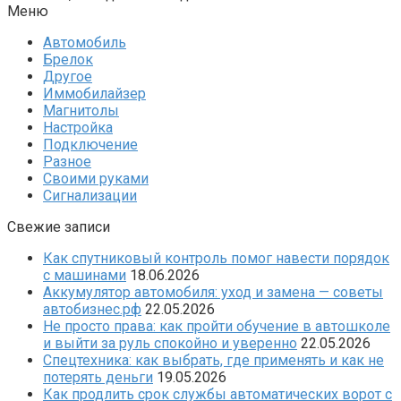
Меню
Автомобиль
Брелок
Другое
Иммобилайзер
Магнитолы
Настройка
Подключение
Разное
Своими руками
Сигнализации
Свежие записи
Как спутниковый контроль помог навести порядок
с машинами
18.06.2026
Аккумулятор автомобиля: уход и замена — советы
автобизнес.рф
22.05.2026
Не просто права: как пройти обучение в автошколе
и выйти за руль спокойно и уверенно
22.05.2026
Спецтехника: как выбрать, где применять и как не
потерять деньги
19.05.2026
Как продлить срок службы автоматических ворот с