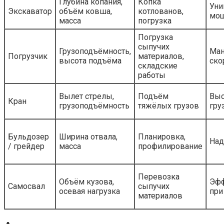
Глубина копания,
Копка
Уни
Экскаватор
объём ковша,
котлованов,
мощ
масса
погрузка
Погрузка
сыпучих
Грузоподъёмность,
Ман
Погрузчик
материалов,
высота подъёма
ско
складские
работы
Вылет стрелы,
Подъём
Выс
Кран
грузоподъёмность
тяжёлых грузов
гру
Бульдозер
Ширина отвала,
Планировка,
Над
/ грейдер
масса
профилирование
Перевозка
Объём кузова,
Эфф
Самосвал
сыпучих
осевая нагрузка
при
материалов