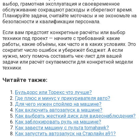
выбор, грамотная эксплуатация и своевременное
обслуживание сокращают расходы и сберегают время.
Планируйте задачи, считайте моточасы и не экономьте на
безопасности и квалификации персонала.
Если вам предстоят конкретные расчёты или выбор
техники под проект — начните с требований: какие
работы, какие объёмы, как часто и в каких условиях. Это
сократит число ошибок и убережёт бюджет. А если
нужно, могу помочь составить чек-лист для вашей
задачи или расчёт окупаемости для конкретной модели
техники.
Читайте также:
Бульдорс или Торекс что лучше?
Где плюс и минус у прикуривателя авто?
Для чего нужен спойлер на машине?
Как включить автозапуск в машине?
Как выбрать жесткий диск для видеонаблюдения?
Как заблокировать руль на машине?
Как завести машину с пульта tomahawk?
Как запустить автозапуск на Старлайн а91?