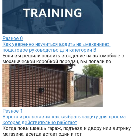
Разное
0
Как уверенно научиться водить на «механике»:
пошаговое руководство для категории B
Если вы решили освоить вождение на автомобиле с
механической коробкой передач, вы попали по
Разное
1
Ворота и рольставни: как выбрать защиту для проема,
которая действительно работает
Когда повышаешь гараж, подъезд к двору или витрину
магазина, всегда встает один и тот