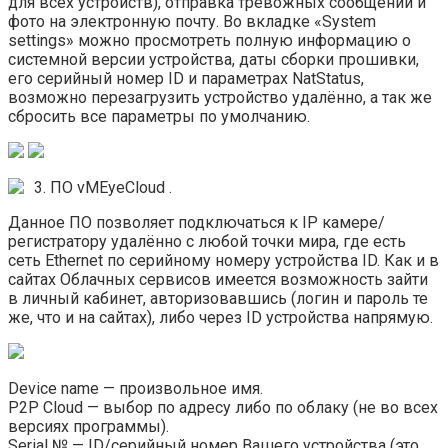
для всех устройств), отправка тревожных сообщений и
фото на электронную почту. Во вкладке «System
settings» можно просмотреть полную информацию о
системной версии устройства, даты сборки прошивки,
его серийный номер ID и параметрах NatStatus,
возможно перезагрузить устройство удалённо, а так же
сбросить все параметры по умолчанию.
3. ПО vMEyeCloud
.
Данное ПО позволяет подключаться к IP камере/
регистратору удалённо с любой точки мира, где есть
сеть Ethernet по серийному номеру устройства ID. Как и в
сайтах Облачных сервисов имеется возможность зайти
в личный кабинет, авторизовавшись (логин и пароль те
же, что и на сайтах), либо через ID устройства напрямую.
Device name — произвольное имя.
P2P Cloud — выбор по адресу либо по облаку (не во всех
версиях программы).
Serial № — ID/серийный номер Вашего устройства (это