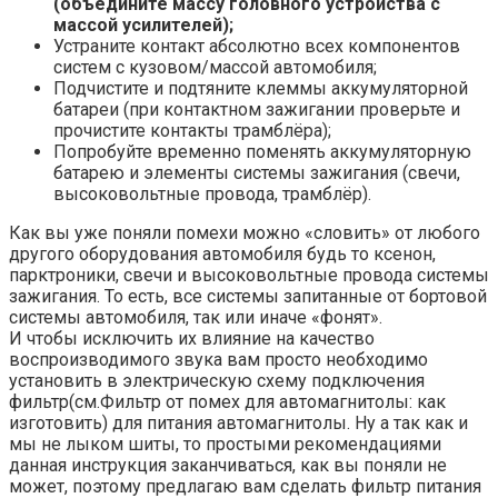
(объедините массу головного устройства с
массой усилителей);
Устраните контакт абсолютно всех компонентов
систем с кузовом/массой автомобиля;
Подчистите и подтяните клеммы аккумуляторной
батареи (при контактном зажигании проверьте и
прочистите контакты трамблёра);
Попробуйте временно поменять аккумуляторную
батарею и элементы системы зажигания (свечи,
высоковольтные провода, трамблёр).
Как вы уже поняли помехи можно «словить» от любого
другого оборудования автомобиля будь то ксенон,
парктроники, свечи и высоковольтные провода системы
зажигания. То есть, все системы запитанные от бортовой
системы автомобиля, так или иначе «фонят».
И чтобы исключить их влияние на качество
воспроизводимого звука вам просто необходимо
установить в электрическую схему подключения
фильтр(см.Фильтр от помех для автомагнитолы: как
изготовить) для питания автомагнитолы. Ну а так как и
мы не лыком шиты, то простыми рекомендациями
данная инструкция заканчиваться, как вы поняли не
может, поэтому предлагаю вам сделать фильтр питания