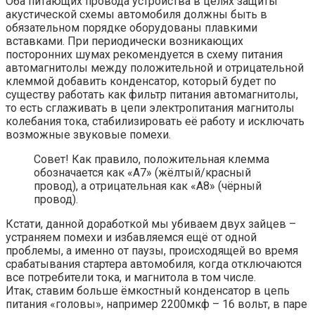
Оба питающих провода устройства в целях защиты
акустической схемы автомобиля должны быть в
обязательном порядке оборудованы плавкими
вставками. При периодически возникающих
посторонних шумах рекомендуется в схему питания
автомагнитолы между положительной и отрицательной
клеммой добавить конденсатор, который будет по
существу работать как фильтр питания автомагнитолы,
то есть сглаживать в цепи электропитания магнитолы
колебания тока, стабилизировать её работу и исключать
возможные звуковые помехи.
Совет! Как правило, положительная клемма
обозначается как «А7» (жёлтый/красный
провод), а отрицательная как «А8» (чёрный
провод).
Кстати, данной доработкой мы убиваем двух зайцев –
устраняем помехи и избавляемся ещё от одной
проблемы, а именно от паузы, происходящей во время
срабатывания стартера автомобиля, когда отключаются
все потребители тока, и магнитола в том числе.
Итак, ставим больше ёмкостный конденсатор в цепь
питания «головы», например 2200мкф – 16 вольт, в паре