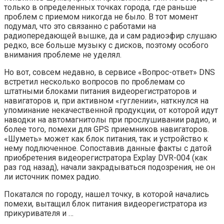
только в определенных точках города, где раньше
проблем с приемом никогда не было. В тот момент
подумал, что это связанно с работами на
радиопередающей вышке, да и сам радиоэфир слушаю
редко, все больше музыку с дисков, поэтому особого
внимания проблеме не уделял.
Но вот, совсем недавно, в сервисе «Вопрос-ответ» DNS
встретил несколько вопросов по проблемам со
штатными блоками питания видеорегистраторов и
навигаторов и, при активном «гуглении», наткнулся на
упоминание некачественной продукции, от которой идут
наводки на автомагнитолы при прослушивании радио, и
более того, помехи для GPS приемников навигаторов.
«Шуметь» может как блок питания, так и устройство к
нему подлюченное. Сопоставив данные факты с датой
приобретения видеорегистратора Explay DVR-004 (как
раз год назад), начали закрадываться подозрения, не он
ли источник помех радио.
Покатался по городу, нашел точку, в которой начались
помехи, вытащил блок питания видеорегистратора из
прикуривателя и …