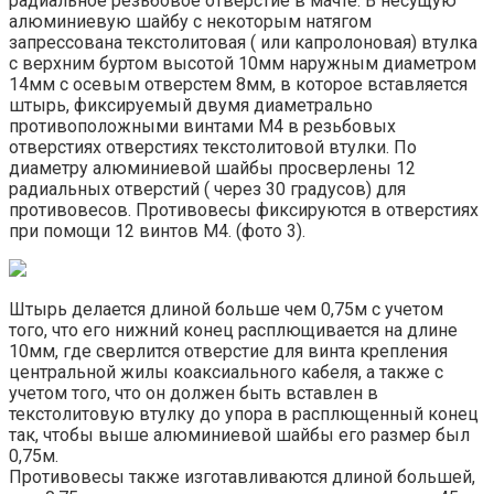
радиальное резьбовое отверстие в мачте. В несущую
алюминиевую шайбу с некоторым натягом
запрессована текстолитовая ( или капролоновая) втулка
с верхним буртом высотой 10мм наружным диаметром
14мм с осевым отверстем 8мм, в которое вставляется
штырь, фиксируемый двумя диаметрально
противоположными винтами М4 в резьбовых
отверстиях отверстиях текстолитовой втулки. По
диаметру алюминиевой шайбы просверлены 12
радиальных отверстий ( через 30 градусов) для
противовесов. Противовесы фиксируются в отверстиях
при помощи 12 винтов М4. (фото 3).
Штырь делается длиной больше чем 0,75м с учетом
того, что его нижний конец расплющивается на длине
10мм, где сверлится отверстие для винта крепления
центральной жилы коаксиального кабеля, а также с
учетом того, что он должен быть вставлен в
текстолитовую втулку до упора в расплющенный конец
так, чтобы выше алюминиевой шайбы его размер был
0,75м.
Противовесы также изготавливаются длиной большей,