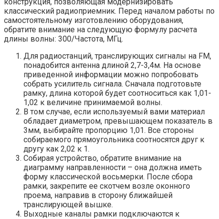
конструкция, позволяющая модернизировать
классический радиоприемник. Перед началом работы по
самостоятельному изготовлению оборудования,
обратите внимание на следующую формулу расчета
длины волны: 300/Частота, МГц.
Для радиостанций, транслирующих сигналы на FM,
понадобится антенна длиной 2,7-3,4м. На основе
приведенной информации можно попробовать
собрать усилитель сигнала. Сначала подготовьте
рамку, длина которой будет соотноситься как 1,01-
1,02 к величине принимаемой волны.
В том случае, если используемый вами материал
обладает диаметром, превышающем показатель в
3мм, выбирайте пропорцию 1,01. Все стороны
собираемого прямоугольника соотносятся друг к
другу как 2,02 к 1.
Собирая устройство, обратите внимание на
диаграмму направленности – она должна иметь
форму классической восьмерки. После сбора
рамки, закрепите ее скотчем возле оконного
проема, направив в сторону ближайшей
транслирующей вышке.
Выходные каналы рамки подключаются к