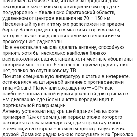
появилась в связи с тем, что мой загородный дом
находится в маленьком провинциальном городке-
полудеревне – Хвалынске Саратовской области,
удаленном от центров вещания на 70 – 150 км.
Населенный пункт к тому же расположен на правом
берегу Волги среди старых меловых гор и холмов,
которые являются дополнительным препятствием
прохождению радиоволн.
Но я не оставлял мысль сделать антенну, способную
принять хотя бы несколько наиболее близко
расположенных радиостанций, хотя местные аборигены
говорили мне, что это бесполезно, приема радио у них
нет, только по спутниковому ТВ.
Почитав специальную литературу и статьи в интернете,
остановился на штыревой антенне с противовесами
типа «Ground Plane» или сокращенно — «GP» как
наиболее оптимальной и универсальной для приема в
FM диапазоне, где большинство передач идет в
вертикальной поляризации.
Антенну установил над крышей здания (на высоте
примерно 12м от земли), на первом этаже которого
находятся гараж и мастерская, где я провожу много
времени, а на втором – комнаты для игр внуков и их
друзей. Дома же радио можно послушать и по Триколор