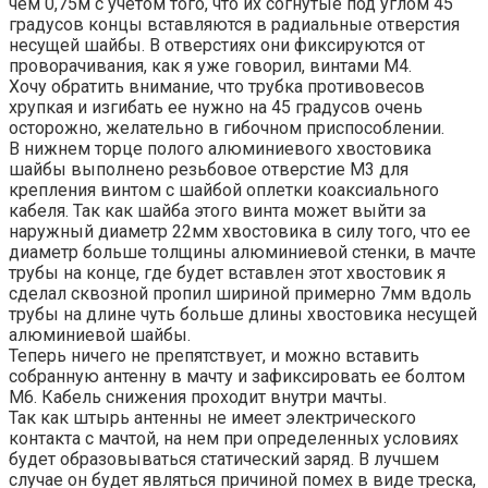
чем 0,75м с учетом того, что их согнутые под углом 45
градусов концы вставляются в радиальные отверстия
несущей шайбы. В отверстиях они фиксируются от
проворачивания, как я уже говорил, винтами М4.
Хочу обратить внимание, что трубка противовесов
хрупкая и изгибать ее нужно на 45 градусов очень
осторожно, желательно в гибочном приспособлении.
В нижнем торце полого алюминиевого хвостовика
шайбы выполнено резьбовое отверстие М3 для
крепления винтом с шайбой оплетки коаксиального
кабеля. Так как шайба этого винта может выйти за
наружный диаметр 22мм хвостовика в силу того, что ее
диаметр больше толщины алюминиевой стенки, в мачте
трубы на конце, где будет вставлен этот хвостовик я
сделал сквозной пропил шириной примерно 7мм вдоль
трубы на длине чуть больше длины хвостовика несущей
алюминиевой шайбы.
Теперь ничего не препятствует, и можно вставить
собранную антенну в мачту и зафиксировать ее болтом
М6. Кабель снижения проходит внутри мачты.
Так как штырь антенны не имеет электрического
контакта с мачтой, на нем при определенных условиях
будет образовываться статический заряд. В лучшем
случае он будет являться причиной помех в виде треска,