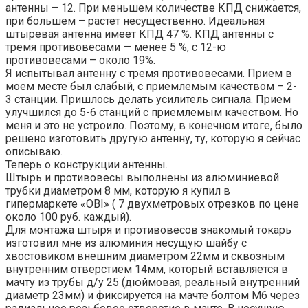
антенны – 12. При меньшем количестве КПД снижается,
при большем – растет несущественно. Идеальная
штыревая антенна имеет КПД 47 %. КПД антенны с
тремя противовесами — менее 5 %, с 12-ю
противовесами – около 19%.
Я испытывал антенну с тремя противовесами. Прием в
моем месте был слабый, с приемлемым качеством – 2-
3 станции. Пришлось делать усилитель сигнала. Прием
улучшился до 5-6 станций с приемлемым качеством. Но
меня и это не устроило. Поэтому, в конечном итоге, было
решено изготовить другую антенну, ту, которую я сейчас
описываю.
Теперь о конструкции антенны.
Штырь и противовесы выполнены из алюминиевой
трубки диаметром 8 мм, которую я купил в
гипермаркете «OBI» ( 7 двухметровых отрезков по цене
около 100 руб. каждый).
Для монтажа штыря и противовесов знакомый токарь
изготовил мне из алюминия несущую шайбу с
хвостовиком внешним диаметром 22мм и сквозным
внутренним отверстием 14мм, который вставляется в
мачту из трубы д/у 25 (дюймовая, реальный внутренний
диаметр 23мм) и фиксируется на мачте болтом М6 через