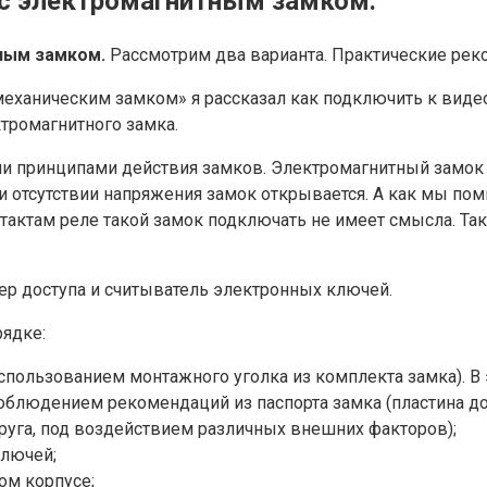
с электромагнитным замком.
ным замком.
Рассмотрим два варианта. Практические рек
еханическим замком» я рассказал как подключить к виде
тромагнитного замка.
и принципами действия замков. Электромагнитный замок 
ри отсутствии напряжения замок открывается. А как мы п
нтактам реле такой замок подключать не имеет смысла. Та
ер доступа и считыватель электронных ключей.
ядке:
пользованием монтажного уголка из комплекта замка). В э
соблюдением рекомендаций из паспорта замка (пластина до
друга, под воздействием различных внешних факторов);
ключей;
ом корпусе;