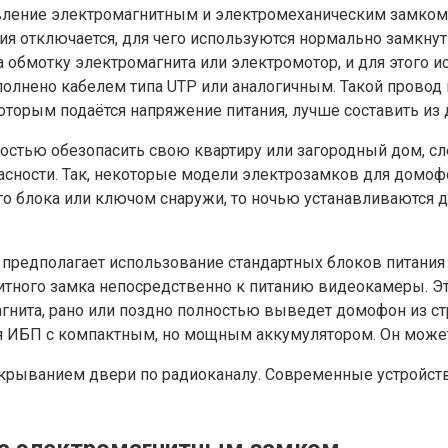
ление электромагнитным и электромеханическим замком о
ия отключается, для чего используются нормально замкнут
на обмотку электромагнита или электромотор, и для этого
лнено кабелем типа UTP или аналогичным. Такой провод
 которым подаётся напряжение питания, лучше составить из
остью обезопасить свою квартиру или загородный дом, сл
ности. Так, некоторые модели электрозамков для домофо
го блока или ключом снаружи, то ночью устанавливаются
дполагает использование стандартных блоков питания на
ного замка непосредственно к питанию видеокамеры. Это
нита, рано или поздно полностью выведет домофон из стр
 ИБП с компактным, но мощным аккумулятором. Он может 
рыванием двери по радиоканалу. Современные устройств