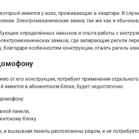
торый имеется у всех, проживающих в квартире. В случа
оянии. Электромеханические замки, так же как и обычны
ебующее определённых навыков и опыта работы с инструм
электромеханических замков, где запирающие ригели пе
, благодаря особенностям конструкции, отжать ригель ка
 домофону
о от его конструкции, потребует применения отдельного 
 имеется в абонентском блоке, будет недостаточно.
 домофону:
вной панели,
ентскому блоку.
к, и вызывная панель расположены рядом, и не потребует