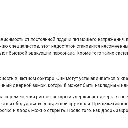
висимость от постоянной подачи питающего напряжения, п
нию специалистов, этот недостаток становится несомненны
вуют быстрой эвакуации персонала. Кроме того такие си
ость в частном секторе. Они могут устанавливаться в кв
ычный дверной замок, который может быть накладным ил
а перемещении ригеля, который удерживает дверь в запе
сти и оборудована возвратной пружиной. При нажатии кн
осяке и дверь можно открыть. После того, как дверь закр