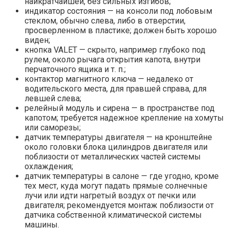
наикратчайшей, без сильных изгибов;
индикатор состояния — на консоли под лобовым
стеклом, обычно слева, либо в отверстии,
просверленном в пластике; должен быть хорошо
виден;
кнопка VALET — скрыто, например глубоко под
рулем, около рычага открытия капота, внутри
перчаточного ящика и т. п.;
контактор магнитного ключа — недалеко от
водительского места, для правшей справа, для
левшей слева;
релейный модуль и сирена — в пространстве под
капотом; требуется надежное крепление на хомуты
или саморезы;
датчик температуры двигателя — на кронштейне
около головки блока цилиндров двигателя или
поблизости от металлических частей системы
охлаждения;
датчик температуры в салоне — где угодно, кроме
тех мест, куда могут падать прямые солнечные
лучи или идти нагретый воздух от печки или
двигателя; рекомендуется монтаж поблизости от
датчика собственной климатической системы
машины.