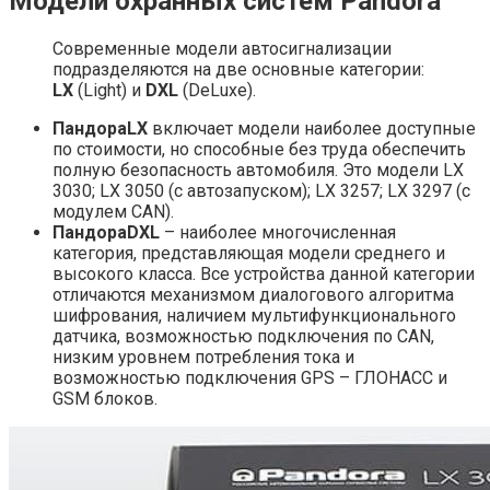
Модели охранных систем Pandora
Современные модели автосигнализации
подразделяются на две основные категории:
LX
(Light) и
DXL
(DeLuxe).
Пандора
LX
включает модели наиболее доступные
по стоимости, но способные без труда обеспечить
полную безопасность автомобиля. Это модели LX
3030; LX 3050 (с автозапуском); LX 3257;​ LX 3297 (с
модулем CAN).
Пандора
DXL
– наиболее многочисленная
категория, представляющая модели среднего и
высокого класса. Все устройства данной категории
отличаются механизмом диалогового алгоритма
шифрования, наличием мультифункционального
датчика, возможностью подключения по CAN,
низким уровнем потребления тока и
возможностью подключения GPS – ГЛОНАСС и
GSM блоков.