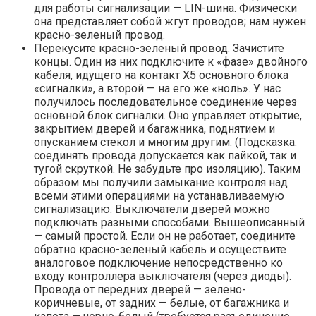
для работы сигнализации — LIN-шина. Физически
она представляет собой жгут проводов; нам нужен
красно-зеленый провод.
Перекусите красно-зеленый провод. Зачистите
концы. Один из них подключите к «фазе» двойного
кабеля, идущего на контакт Х5 основного блока
«сигналки», а второй — на его же «ноль». У нас
получилось последовательное соединение через
основной блок сигналки. Оно управляет открытие,
закрытием дверей и багажника, поднятием и
опусканием стекол и многим другим. (Подсказка:
соединять провода допускается как пайкой, так и
тугой скруткой. Не забудьте про изоляцию). Таким
образом мы получили замыкание контроля над
всеми этими операциями на устанавливаемую
сигнализацию. Выключатели дверей можно
подключать разными способами. Вышеописанный
— самый простой. Если он не работает, соедините
обратно красно-зеленый кабель и осуществите
аналоговое подключение непосредственно ко
входу контроллера выключателя (через диоды).
Провода от передних дверей — зелено-
коричневые, от задних — белые, от багажника и