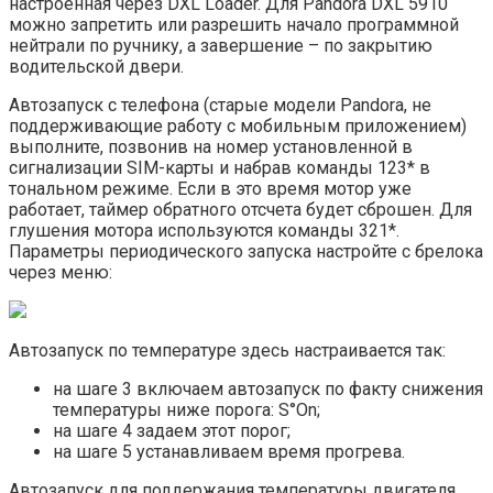
настроенная через DXL Loader. Для Pandora DXL 5910
можно запретить или разрешить начало программной
нейтрали по ручнику, а завершение – по закрытию
водительской двери.
Автозапуск с телефона (старые модели Pandora, не
поддерживающие работу с мобильным приложением)
выполните, позвонив на номер установленной в
сигнализации SIM-карты и набрав команды 123* в
тональном режиме. Если в это время мотор уже
работает, таймер обратного отсчета будет сброшен. Для
глушения мотора используются команды 321*.
Параметры периодического запуска настройте с брелока
через меню:
Автозапуск по температуре здесь настраивается так:
на шаге 3 включаем автозапуск по факту снижения
температуры ниже порога: S°On;
на шаге 4 задаем этот порог;
на шаге 5 устанавливаем время прогрева.
Автозапуск для поддержания температуры двигателя