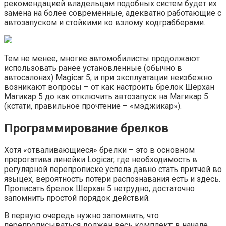
рекомендацией владельцам подобных систем будет их
замена на более современные, адекватно работающие с
автозапуском и стойкими ко взлому кодграбберами.
Тем не менее, многие автомобилисты продолжают
использовать ранее установленные (обычно в
автосалонах) Magicar 5, и при эксплуатации неизбежно
возникают вопросы – от как настроить брелок Шерхан
Магикар 5 до как отключить автозапуск на Магикар 5
(кстати, правильное прочтение – «мэджикар»).
Программирование брелков
Хотя «отваливающиеся» брелки – это в основном
прерогатива линейки Logicar, где необходимость в
регулярной перепрописке успела давно стать притчей во
языцех, вероятность потери распознавания есть и здесь.
Прописать брелок Шерхан 5 нетрудно, достаточно
запомнить простой порядок действий.
В первую очередь нужно запомнить, что
перепрописываться должен весь комплект: в начале