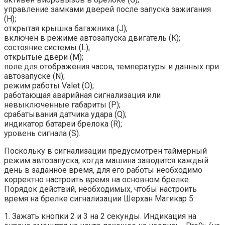
управление замками дверей после запуска зажигания
(H);
открытая крышка багажника (J);
включен в режиме автозапуска двигатель (K);
состояние системы (L);
открытые двери (M);
поле для отображения часов, температуры и данных при
автозапуске (N);
режим работы Valet (O);
работающая аварийная сигнализация или
невыключенные габариты (P);
срабатывания датчика удара (Q);
индикатор батареи брелока (R);
уровень сигнала (S).
Поскольку в сигнализации предусмотрен таймерный
режим автозапуска, когда машина заводится каждый
день в заданное время, для его работы необходимо
корректно настроить время на основном брелке.
Порядок действий, необходимых, чтобы настроить
время на брелке сигнализации Шерхан Магикар 5:
1. Зажать кнопки 2 и 3 на 2 секунды. Индикация на