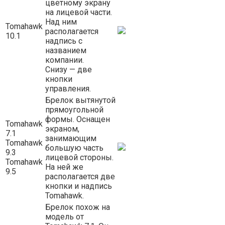
цветному экрану
на лицевой части.
Над ним
Tomahawk
располагается
10.1
надпись с
названием
компании.
Снизу — две
кнопки
управления.
Брелок вытянутой
прямоугольной
формы. Оснащен
Tomahawk
экраном,
7.1
занимающим
Tomahawk
большую часть
9.3
лицевой стороны.
Tomahawk
На ней же
9.5
располагается две
кнопки и надпись
Tomahawk.
Брелок похож на
модель от