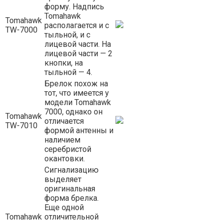
форму. Надпись
Tomahawk
Tomahawk
располагается и с
TW-7000
тыльной, и с
лицевой части. На
лицевой части — 2
кнопки, на
тыльной — 4.
Брелок похож на
тот, что имеется у
модели Tomahawk
7000, однако он
Tomahawk
отличается
TW-7010
формой антенны и
наличием
серебристой
окантовки.
Сигнализацию
выделяет
оригинальная
форма брелка.
Еще одной
Tomahawk
отличительной