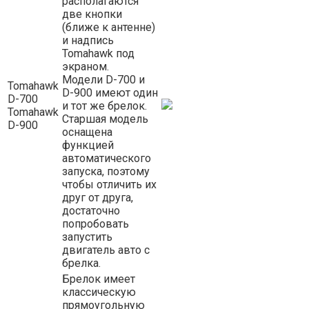
располагаются
две кнопки
(ближе к антенне)
и надпись
Tomahawk под
экраном.
Модели D-700 и
Tomahawk
D-900 имеют один
D-700
и тот же брелок.
Tomahawk
Старшая модель
D-900
оснащена
функцией
автоматического
запуска, поэтому
чтобы отличить их
друг от друга,
достаточно
попробовать
запустить
двигатель авто с
брелка.
Брелок имеет
классическую
прямоугольную