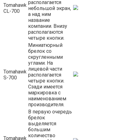
располагается
Tomahawk
небольшой экран,
CL-700
а над ним
название
компании. Внизу
располагаются
четыре кнопки.
Миниатюрный
брелок со
скругленными
углами. На
лицевой части
Tomahawk
располагается
S-700
четыре кнопки.
Сзади имеется
маркировка с
наименованием
производителя.
В первую очередь
брелок
выделяется
большим
количество
Tomahawk