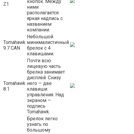
кнопок. Между
Z1
ними
располагается
яркая надпись с
названием
компании.
Небольшой
Tomahawk
минималистичный
9.7 CAN
брелок с 4
клавишами.
Почти всю
лицевую часть
брелка занимает
дисплей. Снизу
Tomahawk
него — две
8.1
клавиши
управления. Над
экраном —
подпись
Tomahawk.
Брелок легко
узнать по
большому