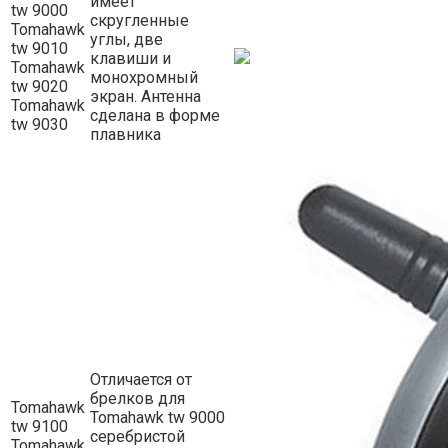
имеет
tw 9000
скругленные
Tomahawk
углы, две
tw 9010
клавиши и
Tomahawk
монохромный
tw 9020
экран. Антенна
Tomahawk
сделана в форме
tw 9030
плавника
Отличается от
брелков для
Tomahawk
Tomahawk tw 9000
tw 9100
серебристой
Tomahawk