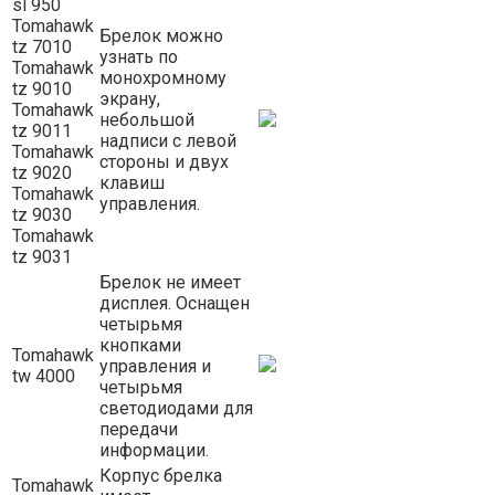
sl 950
Tomahawk
Брелок можно
tz 7010
узнать по
Tomahawk
монохромному
tz 9010
экрану,
Tomahawk
небольшой
tz 9011
надписи с левой
Tomahawk
стороны и двух
tz 9020
клавиш
Tomahawk
управления.
tz 9030
Tomahawk
tz 9031
Брелок не имеет
дисплея. Оснащен
четырьмя
кнопками
Tomahawk
управления и
tw 4000
четырьмя
светодиодами для
передачи
информации.
Корпус брелка
Tomahawk