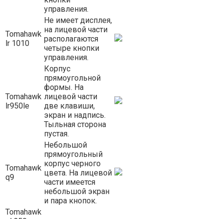
управления.
Не имеет дисплея,
на лицевой части
Tomahawk
располагаются
lr 1010
четыре кнопки
управления.
Корпус
прямоугольной
формы. На
Tomahawk
лицевой части
lr950le
две клавиши,
экран и надпись.
Тыльная сторона
пустая.
Небольшой
прямоугольный
корпус черного
Tomahawk
цвета. На лицевой
q9
части имеется
небольшой экран
и пара кнопок.
Tomahawk