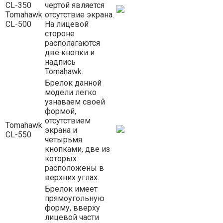
CL-350
чертой является
Tomahawk
отсутствие экрана.
CL-500
На лицевой
стороне
располагаются
две кнопки и
надпись
Tomahawk.
Брелок данной
модели легко
узнаваем своей
формой,
отсутствием
Tomahawk
экрана и
CL-550
четырьмя
кнопками, две из
которых
расположены в
верхних углах.
Брелок имеет
прямоугольную
форму, вверху
лицевой части