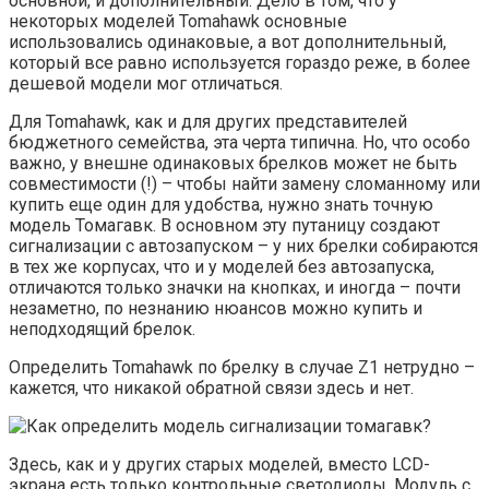
основной, и дополнительный. Дело в том, что у
некоторых моделей Tomahawk основные
использовались одинаковые, а вот дополнительный,
который все равно используется гораздо реже, в более
дешевой модели мог отличаться.
Для Tomahawk, как и для других представителей
бюджетного семейства, эта черта типична. Но, что особо
важно, у внешне одинаковых брелков может не быть
совместимости (!) – чтобы найти замену сломанному или
купить еще один для удобства, нужно знать точную
модель Томагавк. В основном эту путаницу создают
сигнализации с автозапуском – у них брелки собираются
в тех же корпусах, что и у моделей без автозапуска,
отличаются только значки на кнопках, и иногда – почти
незаметно, по незнанию нюансов можно купить и
неподходящий брелок.
Определить Tomahawk по брелку в случае Z1 нетрудно –
кажется, что никакой обратной связи здесь и нет.
Здесь, как и у других старых моделей, вместо LCD-
экрана есть только контрольные светодиоды. Модуль с