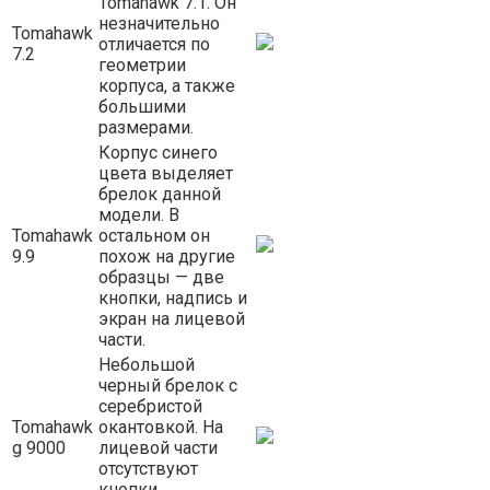
Tomahawk 7.1. Он
незначительно
Tomahawk
отличается по
7.2
геометрии
корпуса, а также
большими
размерами.
Корпус синего
цвета выделяет
брелок данной
модели. В
Tomahawk
остальном он
9.9
похож на другие
образцы — две
кнопки, надпись и
экран на лицевой
части.
Небольшой
черный брелок с
серебристой
Tomahawk
окантовкой. На
g 9000
лицевой части
отсутствуют
кнопки