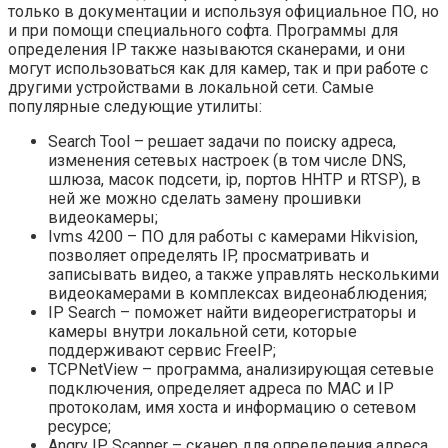
только в документации и используя официальное ПО, но
и при помощи специального софта. Программы для
определения IP также называются сканерами, и они
могут использоваться как для камер, так и при работе с
другими устройствами в локальной сети. Самые
популярные следующие утилиты:
Search Tool – решает задачи по поиску адреса,
изменения сетевых настроек (в том числе DNS,
шлюза, масок подсети, ip, портов HHTP и RTSP), в
ней же можно сделать замену прошивки
видеокамеры;
Ivms 4200 – ПО для работы с камерами Hikvision,
позволяет определять IP, просматривать и
записывать видео, а также управлять несколькими
видеокамерами в комплексах видеонаблюдения;
IP Search – поможет найти видеорегистраторы и
камеры внутри локальной сети, которые
поддерживают сервис FreeIP;
TCPNetView – программа, анализирующая сетевые
подключения, определяет адреса по MAC и IP
протоколам, имя хоста и информацию о сетевом
ресурсе;
Angry IP Scanner – сканер для определения адреса