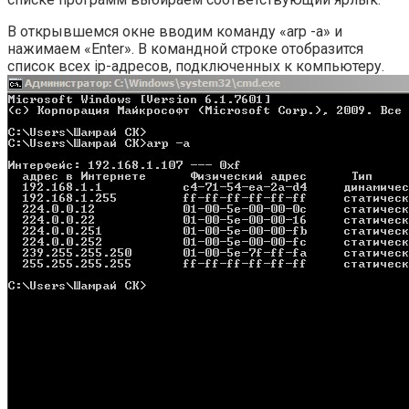
В открывшемся окне вводим команду «arp -a» и
нажимаем «Enter». В командной строке отобразится
список всех ip-адресов, подключенных к компьютеру.