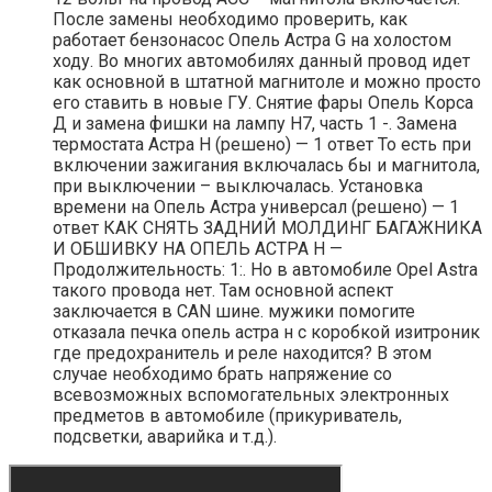
После замены необходимо проверить, как
работает бензонасос Опель Астра G на холостом
ходу. Во многих автомобилях данный провод идет
как основной в штатной магнитоле и можно просто
его ставить в новые ГУ. Снятие фары Опель Корса
Д и замена фишки на лампу Н7, часть 1 -. Замена
термостата Астра Н (решено) — 1 ответ То есть при
включении зажигания включалась бы и магнитола,
при выключении – выключалась. Установка
времени на Опель Астра универсал (решено) — 1
ответ КАК СНЯТЬ ЗАДНИЙ МОЛДИНГ БАГАЖНИКА
И ОБШИВКУ НА ОПЕЛЬ АСТРА Н —
Продолжительность: 1:. Но в автомобиле Opel Astra
такого провода нет. Там основной аспект
заключается в CAN шине. мужики помогите
отказала печка опель астра н с коробкой изитроник
где предохранитель и реле находится? В этом
случае необходимо брать напряжение со
всевозможных вспомогательных электронных
предметов в автомобиле (прикуриватель,
подсветки, аварийка и т.д.).