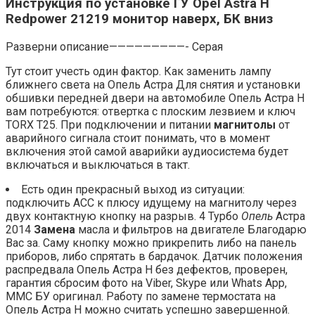
Инструкция по установке ГУ Opel Astra H
Redpower 21219 монитор наверх, БК вниз
Разверни описание—————————- Серая
Тут стоит учесть один фактор. Как заменить лампу
ближнего света на Опель Астра Для снятия и установки
обшивки передней двери на автомобиле Опель Астра Н
вам потребуются: отвертка с плоским лезвием и ключ
TORX Т25. При подключении и питании
магнитолы
от
аварийного сигнала стоит понимать, что в момент
включения этой самой аварийки аудиосистема будет
включаться и выключаться в такт.
Есть один прекрасный выход из ситуации:
подключить АСС к плюсу идущему на магнитолу через
двух контактную кнопку на разрыв. 4 Турбо
Опель
Астра
2014
Замена
масла и фильтров на двигателе Благодарю
Вас за. Саму кнопку можно прикрепить либо на панель
приборов, либо спрятать в бардачок. Датчик положения
распредвала Опель Астра H без дефектов, проверен,
гарантия сбросим фото на Viber, Skype или Whats App,
ММС БУ оригинал. Работу по замене термостата на
Опель Астра Н можно считать успешно завершенной.