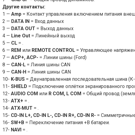
Другие контакты:
1 —
Amp
= Контакт управления включением питания внеш
2 —
DATA IN
= Вход данных
3 —
DATA OUT
= Выход данных
4 —
Line Out
= Линейный выход
5 —
CL
= .
6 —
REM
или
REMOTE CONTROL
= Управляющее напряжени
7 —
ACP+, ACP-
= Линии шины (Ford)
8 —
CAN-L
= Линия шины CAN
9 —
CAN-H
= Линия шины CAN
10-
K-BUS
= Двунаправленная последовательная шина (К-l
11-
SHIELD
= Подключение оплётки экранированного про
12-
AUDIO COM
или
R COM, L COM
= Общий провод (земля
13-
ATX+
= .
14-
ATX-MUT
= .
15-
CD-IN L+, CD-IN L-, CD-IN R+, CD-IN R-
= Симметричные 
16-
SW+B
= Переключение питания +B батареи.
17-
NAVI
= .