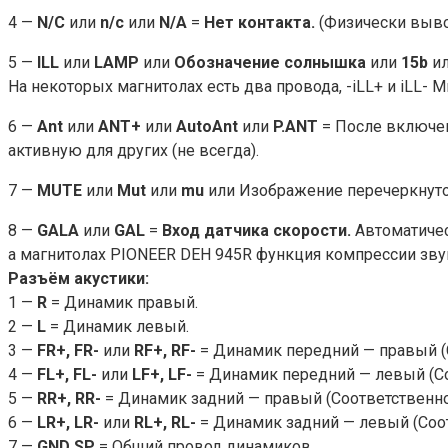
4 —
N/C
или
n/c
или
N/A
=
Нет контакта.
(Физически выво
5 —
ILL
или
LAMP
или
Обозначение солнышка
или
15b
и
На некоторых магнитолах есть два провода, -iLL+ и iLL- 
6 —
Ant
или
ANT+
или
AutoAnt
или
P.ANT
= После включен
активную для других (не всегда).
7 —
MUTE
или
Mut
или
mu
или Изображение перечеркнут
8 —
GALA
или
GAL
=
Вход датчика скорости.
Автоматичес
а магнитолах PIONEER DEH 945R функция компрессии зву
Разъём акустики:
1 —
R
= Динамик правый.
2 —
L
= Динамик левый.
3 —
FR+, FR-
или
RF+, RF-
= Динамик передний — правый (С
4 —
FL+, FL-
или
LF+, LF-
= Динамик передний — левый (Со
5 —
RR+, RR-
= Динамик задний — правый (Соответственно
6 —
LR+, LR-
или
RL+, RL-
= Динамик задний — левый (Соот
7 —
GND SP
= Общий провод динамиков.