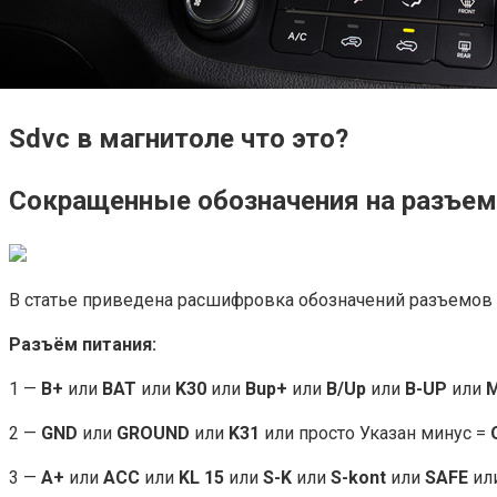
Sdvc в магнитоле что это?
Сокращенные обозначения на разъем
В статье приведена расшифровка обозначений разъемов 
Разъём питания:
1 —
B+
или
BAT
или
K30
или
Bup+
или
B/Up
или
B-UP
или
M
2 —
GND
или
GROUND
или
K31
или просто Указан минус =
3 —
A+
или
ACC
или
KL 15
или
S-K
или
S-kont
или
SAFE
ил