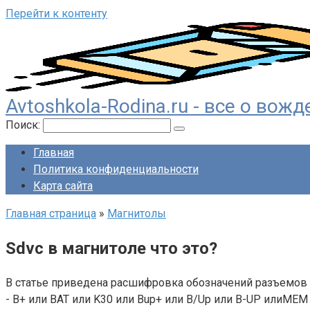
Перейти к контенту
Avtoshkola-Rodina.ru - все о во
Поиск:
Главная
Политика конфиденциальности
Карта сайта
Главная страница
»
Магнитолы
Sdvc в магнитоле что это?
В статье приведена расшифровка обозначений разъемов 
- B+ или BAT или K30 или Bup+ или B/Up или B-UP илиMEM 