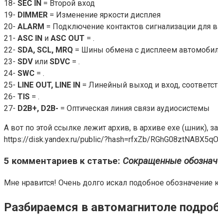
18-
SEC IN
= Второй вход
19-
DIMMER
= Изменение яркости дисплея
20-
ALARM
= Подключение контактов сигнализации для 
21-
ASC IN
и
ASC OUT
= .
22-
SDA, SCL, MRQ
= Шины обмена с дисплеем автомобил
23-
SDV
или
SDVC
= .
24-
SWC
= .
25-
LINE OUT, LINE IN
= Линейный выход и вход, соответст
26-
TIS
= .
27-
D2B+, D2B-
= Оптическая линия связи аудиосистемы
А вот по этой ссылке лежит архив, в архиве ехе (шник), 
https://disk.yandex.ru/public/?hash=rfxZb/RGhG08ztNABX5
5 комментариев к статье:
Сокращенные обознач
Мне нравится! Очень долго искал подобное обозначени
Разбираемся в автомагнитоле подро