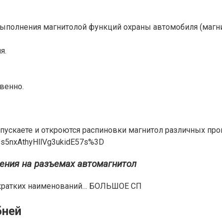
выполнения магнитолой функций охраны автомобиля (магн
я.
венно.
запускаете и откроются распиновки магнитол различных про
qOs5nxAthyHllVg3ukidE57s%3D
ения на разъемах автомагнитол
е кратких наименований… БОЛЬШОЕ СП
бней