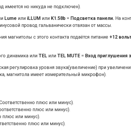
д имеется но никуда не подключен).
ли
Lume
или
iLLUM
или
K1.58b
=
Подсветка панели.
На конт
Минусовой провод гальванически отвязан от массы.
ия магнитолы с этого контакта подаётся питание
+12 воль
ого динамика или
TEL
или
TEL MUTE
=
Вход приглушения 
кая регулировка уровня звука(увеличение) при увеличени
ка, магнитола имеет измерительный микрофон).
оответственно плюс или минус).
ответственно плюс или минус).
 плюс или минус).
ветственно плюс или минус).