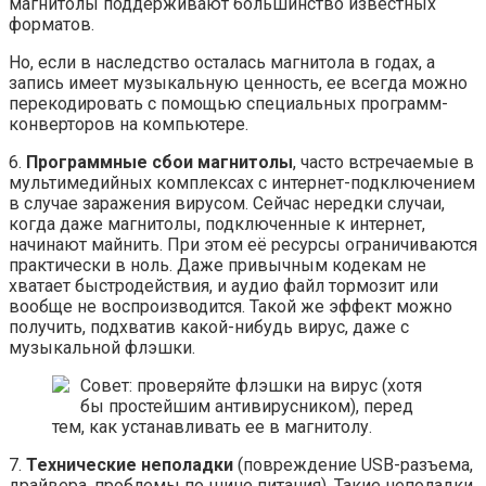
магнитолы поддерживают большинство известных
форматов.
Но, если в наследство осталась магнитола в годах, а
запись имеет музыкальную ценность, ее всегда можно
перекодировать с помощью специальных программ-
конверторов на компьютере.
6.
Программные сбои магнитолы
, часто встречаемые в
мультимедийных комплексах с интернет-подключением
в случае заражения вирусом. Сейчас нередки случаи,
когда даже магнитолы, подключенные к интернет,
начинают майнить. При этом её ресурсы ограничиваются
практически в ноль. Даже привычным кодекам не
хватает быстродействия, и аудио файл тормозит или
вообще не воспроизводится. Такой же эффект можно
получить, подхватив какой-нибудь вирус, даже с
музыкальной флэшки.
Совет: проверяйте флэшки на вирус (хотя
бы простейшим антивирусником), перед
тем, как устанавливать ее в магнитолу.
7.
Технические неполадки
(повреждение USB-разъема,
драйвера, проблемы по шине питания). Такие неполадки