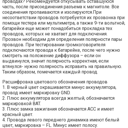
проводах? Рекомендуется откусывать оставшуюся
часть, после присоединения разъема к магнитоле. Все
соединения пропаиваются и изолируются.При
несоответствии проводов потребуется их прозвонка при
помощи тестера или мультиметра, а также 9-ти вольтной,
батарейки еще может понадобиться прокладка тех
проводов, которых не хватает для подключения.
Прозвон необходим для определения полярности пары
проводов. При тестировании громкоговорителя
подключаются провода к батарейке, после чего нужно
смотреть на положение диффузора – если он
выдвинулся, значит полярность корректная, если
втянулся- нужно полярность исправить на правильную.
Таким образом, помечается каждый провод.
Расшифровка цветового обозначения проводов
1. В черный цвет окрашивается минус аккумулятора,
провод имеет маркировку GND.
2. Плюс аккумулятора всегда желтый, обозначается
маркировкой BAT.
3. Плюс замка зажигания обозначается АCC и имеет
красный цвет.
4. Провода левого переднего динамика имеют белый
цвет, маркировка – FL. Минус имеет полосу.