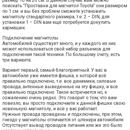
размер 10 на 20 см. В данном случае вам можно
поискать “Проставки для магнитол Toyota” они размером
по 1 см. и вы без проблем сможете установить
магнитолу стандартного размера, т.е. 2 – DIN, для
установки 1 – DIN вам ещё потребуется докупить
кармашек.
Подключение магнитолы.
Автомобилей существует много, и у каждого из них
может использоваться свой набор разъемов для
подключения такой техники. По большому счету, есть
три варианта:
Вариант первый, самый благоприятный. У вас в
автомобиле уже имеется фишка, к которой всё
правильно подключено, т.е. все динамики, силовые
провода, антенные выведенные на эту фишку, и всё
правильно подключено. Такое встречается но, к
сожалению очень редко. Это говорит о том, что вам
повезло, вы просто подключаете к данной фишке свою
новенькую магнитолу, и всё у вас работает.
Нужные провода проведены и подключены, при этом,
гнездо у магнитолы отличается от штекера автомобиля.
Отсутствует вывод проводов питания или же это было