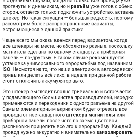
В отдельных случаях, когда не только все провода уже
протянуты к динамикам, но и
разъём
уже готов с обеих
сторон, остаётся только подключить устройство, вставив
штекер. Но такая ситуация — большая редкость, поэтому
рассмотрим более распространённые варианты,
встречающиеся в данной практике.
Чаще всего мы оказываемся перед вариантом, когда
все штекеры на месте, но абсолютно разные, поскольку
магнитола сделана по одному стандарту, а приборная
панель — по-другому. В таком случае рекомендуется
установка универсального евроразъёма под названием
ISO
. Несмотря на то, что наши электрики в автосервисах
привыкли делать всё лихо, в идеале при данной работе
стоит отключить аккумулятор авто.
Это штекер выглядит вполне тривиально и встречается
у подавляющего большинства производителей, нередко
применяются и переходники с одного разъёма на другой.
Самым элементарным вариантом будет отрезать все
провода от нестандартного
штекера магнитолы
или
приборной панели, после чего по схеме цветовой
распиновки прицепить всё это к евроразъёму. Каждый
провод нужно аккуратно и внимательно
заизолировать
.