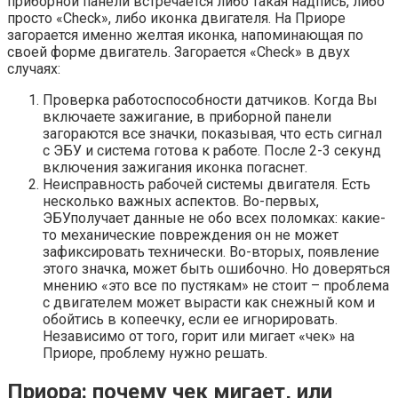
приборной панели встречается либо такая надпись, либо
просто «Check», либо иконка двигателя. На Приоре
загорается именно желтая иконка, напоминающая по
своей форме двигатель. Загорается «Check» в двух
случаях:
Проверка работоспособности датчиков. Когда Вы
включаете зажигание, в приборной панели
загораются все значки, показывая, что есть сигнал
с ЭБУ и система готова к работе. После 2-3 секунд
включения зажигания иконка погаснет.
Неисправность рабочей системы двигателя. Есть
несколько важных аспектов. Во-первых,
ЭБУполучает данные не обо всех поломках: какие-
то механические повреждения он не может
зафиксировать технически. Во-вторых, появление
этого значка, может быть ошибочно. Но доверяться
мнению «это все по пустякам» не стоит – проблема
с двигателем может вырасти как снежный ком и
обойтись в копеечку, если ее игнорировать.
Независимо от того, горит или мигает «чек» на
Приоре, проблему нужно решать.
Приора: почему чек мигает, или