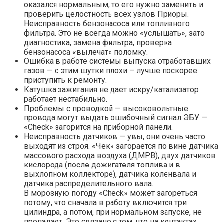
оказался нормальным, то его нужно заменить и
проверить целостность всех узлов Приоры.
Неисправность бензонасоса или топливного
фильтра. Это не всегда можно «услышать», зато
диагностика, замена фильтра, проверка
бензонасоса «вылечат» поломку.
Ошибка в работе системы выпуска отработавших
газов — с этим шутки плохи – лучше поскорее
приступить к ремонту.
Катушка зажигания не дает искру/катализатор
работает нестабильно.
Проблемы с проводкой — высоковольтные
провода могут выдать ошибочный сигнал ЭБУ —
«Check» загорится на приборной панели.
Неисправность датчиков — увы, они очень часто
выходят из строя. «Чек» загорается по вине датчика
массового расхода воздуха (ДМРВ), двух датчиков
кислорода (после дожигателя топлива и в
выхлопном коллекторе), датчика коленвала и
датчика распределительного вала.
В морозную погоду «Check» может загореться
потому, что сначала в работу включится три
цилиндра, а потом, при нормальном запуске, не
пропадает. Это связано с тем, что на контактах