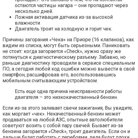
остаются частицы нагара – они пропадают через
несколько дней.
Ложная активация датчика из-за высокой
влажности
Двигатель троит на холодную и горит чек.
Причины загорания «Чека» на Приоре (16 клапанов), как
видим из списка, могут быть серьезными. Паниковать
не стоит: когда загорается «Check», нужно сразу же
потянуться к диагностическому разъему. Забавно, но
раньше диагностику проводили в сервисе специальным
ПО, а сегодня любой код ошибки можно вывести в свой
смартфон, расшифровав его, воспользовавшись
мобильным считывающим устройством.
Есть еще одна причина неисправности работы
двигателя – это низкокачественный бензин.
Если из-за этого заливает свечи зажигания, Вы увидите,
как моргает «чек». Некачественный бензин может
продаваться на любой АЗС, опытные автолюбители
советуют возить с собой пару свечей. Бывает из-за
бензина загорается «Check», троит двигатель. Если он и
дальше будет работать с перебоями, дела будут плохи.