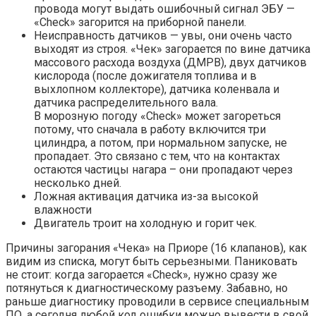
провода могут выдать ошибочный сигнал ЭБУ —
«Check» загорится на приборной панели.
Неисправность датчиков — увы, они очень часто
выходят из строя. «Чек» загорается по вине датчика
массового расхода воздуха (ДМРВ), двух датчиков
кислорода (после дожигателя топлива и в
выхлопном коллекторе), датчика коленвала и
датчика распределительного вала.
В морозную погоду «Check» может загореться
потому, что сначала в работу включится три
цилиндра, а потом, при нормальном запуске, не
пропадает. Это связано с тем, что на контактах
остаются частицы нагара – они пропадают через
несколько дней.
Ложная активация датчика из-за высокой
влажности
Двигатель троит на холодную и горит чек.
Причины загорания «Чека» на Приоре (16 клапанов), как
видим из списка, могут быть серьезными. Паниковать
не стоит: когда загорается «Check», нужно сразу же
потянуться к диагностическому разъему. Забавно, но
раньше диагностику проводили в сервисе специальным
ПО, а сегодня любой код ошибки можно вывести в свой