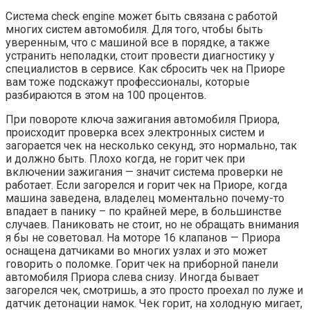
Система cheсk engine может быть связана с работой
многих систем автомобиля. Для того, чтобы быть
уверенным, что с машиной все в порядке, а также
устранить неполадки, стоит провести диагностику у
специалистов в сервисе. Как сбросить чек на Приоре
вам тоже подскажут профессионалы, которые
разбираются в этом на 100 процентов.
При повороте ключа зажигания автомобиля Приора,
происходит проверка всех электронных систем и
загорается чек на несколько секунд, это нормально, так
и должно быть. Плохо когда, не горит чек при
включении зажигания — значит система проверки не
работает. Если загорелся и горит чек на Приоре, когда
машина заведена, владелец моментально почему-то
впадает в панику – по крайней мере, в большинстве
случаев. Паниковать не стоит, но не обращать внимания
я бы не советовал. На моторе 16 клапанов — Приора
оснащена датчиками во многих узлах и это может
говорить о поломке. Горит чек на приборной панели
автомобиля Приора слева снизу. Иногда бывает
загорелся чек, смотришь, а это просто проехал по луже и
датчик детонации намок. Чек горит, на холодную мигает,