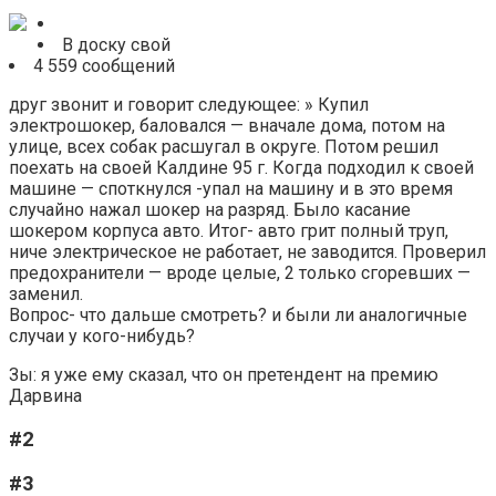
В доску свой
4 559 сообщений
друг звонит и говорит следующее: » Купил
электрошокер, баловался — вначале дома, потом на
улице, всех собак расшугал в округе. Потом решил
поехать на своей Калдине 95 г. Когда подходил к своей
машине — споткнулся -упал на машину и в это время
случайно нажал шокер на разряд. Было касание
шокером корпуса авто. Итог- авто грит полный труп,
ниче электрическое не работает, не заводится. Проверил
предохранители — вроде целые, 2 только сгоревших —
заменил.
Вопрос- что дальше смотреть? и были ли аналогичные
случаи у кого-нибудь?
Зы: я уже ему сказал, что он претендент на премию
Дарвина
#2
#3