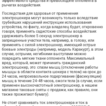
эффективного средства и превосходите оппонента в
рычагах воздействия.
Последствия для здоровья от применения
электрошокера могут возникнуть только вследствие
грубейших нарушений инструкции использования
устройства, по факту, когда владелец будет, откровенно
говоря, применять садистские способы воздействия:
удерживать более 5 секунд электрошокер в
запрещенные участки тела, например, в голову, или
применять с силой электрошокер, имеющий острые
боевые электроды (например, модель Каракурт), в этом
случае, острыми, негибкими выступами можно
повредить мягкие ткани оппонента. Максимальный
вред, который, может причинить гражданский
электрошокер, это: спазм мышц (отключение работы
мышцы в области контакта шокера с телом) на срок до
24 часов, непроизвольное подергивание (фасикуляции)
мышц в течение 24-48 часов, ожоги тела (в случае, если
применен высокочастотный электрошокер, в нашем
магазине таковые сняты с продажи, как правило, они
также прожигают бумагу).
Не стоит сравнивать ток электрошокера и ток в