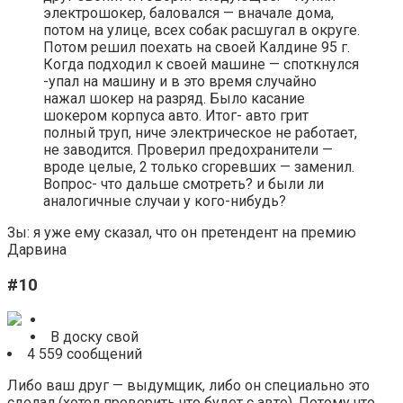
электрошокер, баловался — вначале дома,
потом на улице, всех собак расшугал в округе.
Потом решил поехать на своей Калдине 95 г.
Когда подходил к своей машине — споткнулся
-упал на машину и в это время случайно
нажал шокер на разряд. Было касание
шокером корпуса авто. Итог- авто грит
полный труп, ниче электрическое не работает,
не заводится. Проверил предохранители —
вроде целые, 2 только сгоревших — заменил.
Вопрос- что дальше смотреть? и были ли
аналогичные случаи у кого-нибудь?
Зы: я уже ему сказал, что он претендент на премию
Дарвина
#10
В доску свой
4 559 сообщений
Либо ваш друг — выдумщик, либо он специально это
сделал (хотел проверить что будет с авто). Потому что