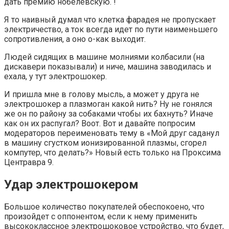
дать премию нобелевскую. !
Я то наивный думал что клетка фарадея не пропускает
электричество, а ток всегда идет по пути наименьшего
сопротивления, а оно о-как выходит.
Людей сидящих в машине молниями колбасили (на
дискавери показывали) и ниче, машина заводилась и
ехала, у тут электрошокер.
И пришла мне в голову мысль, а может у друга не
электрошокер а плазмоган какой нить? Ну не гонялся
же он по району за собаками чтобы их бахнуть? Иначе
как он их распугал? Воот. Вот и давайте попросим
модераторов переименовать тему в «Мой друг саданул
в машину сгустком ионизированной плазмы, сгорел
компутер, что делать?» Новый есть только на Проксима
Центравра 9.
Удар электрошокером
Большое количество покупателей обеспокоено, что
произойдет с оппонентом, если к нему применить
высококлассное электрошоковое устройство, что будет,