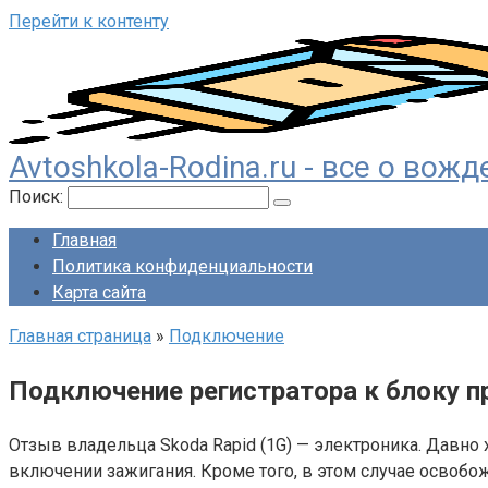
Перейти к контенту
Avtoshkola-Rodina.ru - все о во
Поиск:
Главная
Политика конфиденциальности
Карта сайта
Главная страница
»
Подключение
Подключение регистратора к блоку п
Отзыв владельца Skoda Rapid (1G) — электроника. Давно
включении зажигания. Кроме того, в этом случае освобо