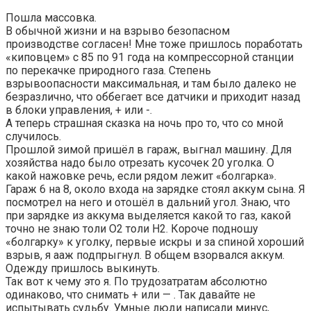
Пошла массовка.
В обычной жизни и на взрыво безопасном
производстве согласен! Мне тоже пришлось поработать
«киповцем» с 85 по 91 года на компрессорной станции
по перекачке природного газа. Степень
взрывоопасности максимальная, и там было далеко не
безразлично, что оббегает все датчики и приходит назад
в блоки управления, + или -.
А теперь страшная сказка на ночь про то, что со мной
случилось.
Прошлой зимой пришёл в гараж, выгнал машину. Для
хозяйства надо было отрезать кусочек 20 уголка. О
какой нажовке речь, если рядом лежит «болгарка».
Гараж 6 на 8, около входа на зарядке стоял аккум сына. Я
посмотрел на него и отошёл в дальний угол. Знаю, что
при зарядке из аккума выделяется какой то газ, какой
точно не знаю толи О2 толи Н2. Короче подношу
«болгарку» к уголку, первые искры и за спиной хороший
взрыв, я ааж подпрыгнул. В общем взорвался аккум.
Одежду пришлось выкинуть.
Так вот к чему это я. По трудозатратам абсолютно
одинаково, что снимать + или — . Так давайте не
испытывать судьбу. Умные люди написали минус,