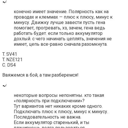
конечно имеет значение. Полярность как на
проводах и клеммах — плюс к плюсу, минус к
минусу. Движку лучше завести пусть гена
помогает, прогревать, хз, зачем, гена ведь
работать будет. если только аккумулятор
дохлый. с чего начинать цеплять, значения не
имеет, цепь все-равно сначала разомкнута.
T. SV41
T. NZE121
С. DS4
Ввяжемся в бой, а там разберемся!
некоторые вопросы непонятны. кто такая
«полярность при подключении»?
Тут вариантов нет никаких кроме одного.
Подключать плюс к плюсу, минус к минусу.
Последовательность не важна.
Если аккумулятор старенький, и ты
планируешь долго пользоваться