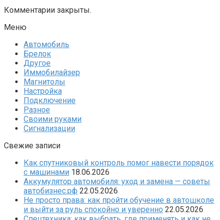
Комментарии закрыты.
Меню
Автомобиль
Брелок
Другое
Иммобилайзер
Магнитолы
Настройка
Подключение
Разное
Своими руками
Сигнализации
Свежие записи
Как спутниковый контроль помог навести порядок
с машинами
18.06.2026
Аккумулятор автомобиля: уход и замена — советы
автобизнес.рф
22.05.2026
Не просто права: как пройти обучение в автошколе
и выйти за руль спокойно и уверенно
22.05.2026
Спецтехника: как выбрать, где применять и как не