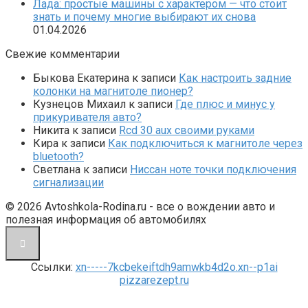
Лада: простые машины с характером — что стоит
знать и почему многие выбирают их снова
01.04.2026
Свежие комментарии
Быкова Екатерина
к записи
Как настроить задние
колонки на магнитоле пионер?
Кузнецов Михаил
к записи
Где плюс и минус у
прикуривателя авто?
Никита
к записи
Rcd 30 aux своими руками
Кира
к записи
Как подключиться к магнитоле через
bluetooth?
Светлана
к записи
Ниссан ноте точки подключения
сигнализации
© 2026 Avtoshkola-Rodina.ru - все о вождении авто и
полезная информация об автомобилях
Ссылки:
xn-----7kcbekeiftdh9amwkb4d2o.xn--p1ai
pizzarezept.ru