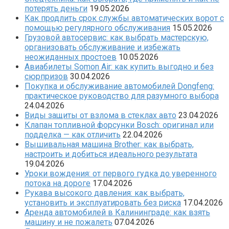
потерять деньги
19.05.2026
Как продлить срок службы автоматических ворот с
помощью регулярного обслуживания
15.05.2026
Грузовой автосервис: как выбрать мастерскую,
организовать обслуживание и избежать
неожиданных простоев
10.05.2026
Авиабилеты Somon Air: как купить выгодно и без
сюрпризов
30.04.2026
Покупка и обслуживание автомобилей Dongfeng:
практическое руководство для разумного выбора
24.04.2026
Виды защиты от взлома в стеклах авто
23.04.2026
Клапан топливной форсунки Bosch: оригинал или
подделка — как отличить
22.04.2026
Вышивальная машина Brother: как выбрать,
настроить и добиться идеального результата
19.04.2026
Уроки вождения: от первого гудка до уверенного
потока на дороге
17.04.2026
Рукава высокого давления: как выбрать,
установить и эксплуатировать без риска
17.04.2026
Аренда автомобилей в Калининграде: как взять
машину и не пожалеть
07.04.2026