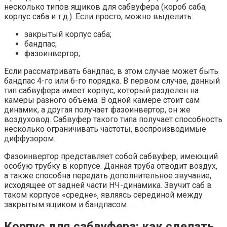
несколько типов ящиков для сабвуфера (короб саба,
корпус саба и т.д.). Если просто, можно выделить:
закрытый корпус саба;
бандпас;
фазоинвертор;
Если рассматривать бандпас, в этом случае может быть
бандпас 4-го или 6-го порядка. В первом случае, данный
тип сабвуфера имеет корпус, который разделен на
камеры разного объема. В одной камере стоит сам
динамик, а другая получает фазоинвертор, он же
воздуховод. Сабвуфер такого типа получает способность
несколько ограничивать частоты, воспроизводимые
диффузором.
Фазоинвертор представляет собой сабвуфер, имеющий
особую трубку в корпусе. Данная труба отводит воздух,
а также способна передать дополнительное звучание,
исходящее от задней части НЧ-динамика. Звучит саб в
таком корпусе «средне», являясь серединой между
закрытым ящиком и бандпасом.
Корпус для сабвуфера: как сделать