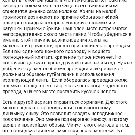
наглядно показывает, что чаще всего виновником
становится именно сама колонка. Хрипы на малой
громкости возникают по причине обрывов гибкой
электропроводки, которые соединяют клеммы и
катушки. Причём обрывы наиболее часто встречаются
непосредственно около места пайки. Чтобы убедиться в
именно этой причине возникновения хрипа на
маленькой громкости, просто прикоснитесь к проводам.
Если вы сдвинете немного проводку и вернёте
полноценный контакт, хрипение тут же исчезнет. Но
постоянно держать провод рукой точно не выход. Нужно
добраться до места облома проводки и закрепить её
должным образом путём пайки и использования
изолирующей ленты. Если оборвалась проводка около
клеммы, проще всего вырезать часть повреждённого
провода, а на его место поставить кусочек нового.
Есть и другой вариант справиться с хрипами. Для этого
можно подпаять проводку к высокочастотному
динамику снизу. Это позволит создать неподвижное
подключение. Оно менее подвержено износу, а потому
вряд ли произойдёт обрыв. Минус такого метода в том,
что проводка останется заметной после монтажа. Тут