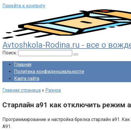
Перейти к контенту
Avtoshkola-Rodina.ru - все о во
Поиск:
Главная
Политика конфиденциальности
Карта сайта
Главная страница
»
Разное
Старлайн а91 как отключить режим 
Программирование и настройка брелка старлайн а91. Как
А91.