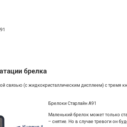
а91
уатации брелка
ой связью (с жидкокристаллическим дисплеем) с тремя кн
Брелоки Старлайн А91
Маленький брелок может только став
– снятие. Но в случае тревоги он бу