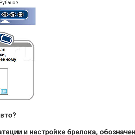
Рубанов
авто?
атации и настройке брелока, обозначе