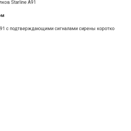
ов Starline A91
ом
 А91 с подтверждающими сигналами сирены коротко