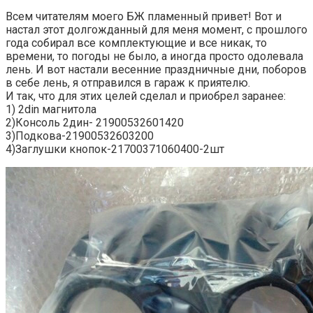
Всем читателям моего БЖ пламенный привет! Вот и
настал этот долгожданный для меня момент, с прошлого
года собирал все комплектующие и все никак, то
времени, то погоды не было, а иногда просто одолевала
лень. И вот настали весенние праздничные дни, поборов
в себе лень, я отправился в гараж к приятелю.
И так, что для этих целей сделал и приобрел заранее:
1) 2din магнитола
2)Консоль 2дин- 21900532601420
3)Подкова-21900532603200
4)Заглушки кнопок-21700371060400-2шт