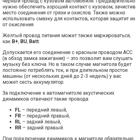
черный провод с кузовом автомобиля. Предварительно
нужно обеспечить хороший контакт с кузовом, зачистив
место соединения от грязи и окислов. Также можно
использовать смазку для контактов, которая защитит их
от окисления.
Желтый провод питания может также маркироваться,
как
B+
,
BU
,
Batt
.
Допускается его соединение с красным проводом АСС
(в обход замка зажигания) – это позволит вам слушать
музыку без ключа. Но в таком случае магнитола будет
постоянно потреблять ток, и при длительном простое
машины (от нескольких дней до 2-3 недель) у вас
может сесть аккумулятор.
За подключение к автомагнитоле акустических
динамиков отвечают такие провода:
FL
– передний левый,
FR
– передний правый,
RL
– задний левый,
RR
– задний правый.
При подключении динамиков к магнитоле обязательно