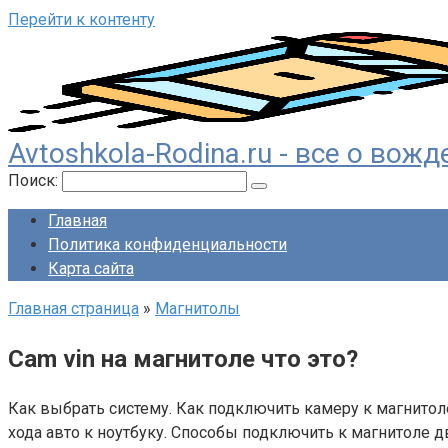
Перейти к контенту
Avtoshkola-Rodina.ru - все о во
Поиск:
Главная
Политика конфиденциальности
Карта сайта
Главная страница
»
Магнитолы
Cam vin на магнитоле что это?
Как выбрать систему. Как подключить камеру к магнито
хода авто к ноутбуку. Способы подключить к магнитоле д