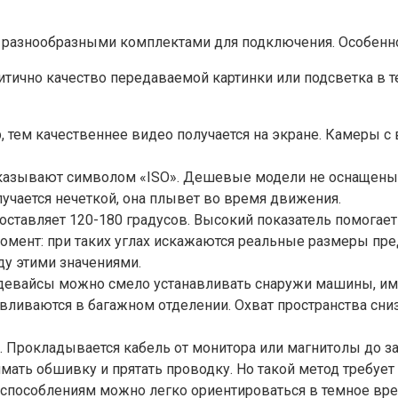
разнообразными комплектами для подключения. Особенно э
тично качество передаваемой картинки или подсветка в те
 тем качественнее видео получается на экране. Камеры 
указывают символом «ISO». Дешевые модели не оснащены 
лучается нечеткой, она плывет во время движения.
составляет 120-180 градусов. Высокий показатель помогае
момент: при таких углах искажаются реальные размеры пре
у этими значениями.
евайсы можно смело устанавливать снаружи машины, им не
вливаются в багажном отделении. Охват пространства сниз
е. Прокладывается кабель от монитора или магнитолы до 
ать обшивку и прятать проводку. Но такой метод требует
испособлениям можно легко ориентироваться в темное вр